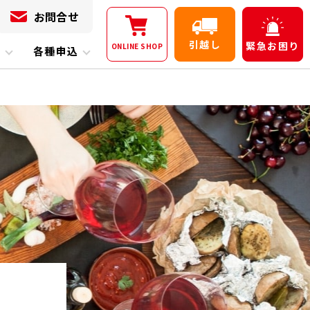
お問合せ
引越し
緊急
お困り
ONLINE
SHOP
内
各種申込