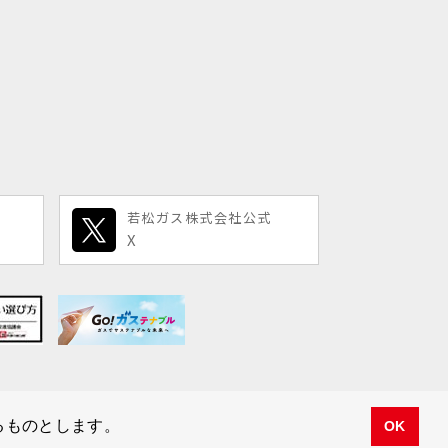
若松ガス株式会社公式
X
するものとします。
OK