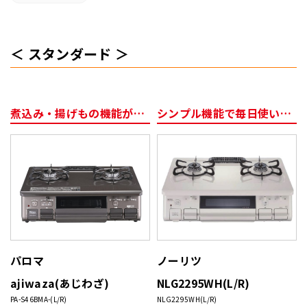
スタンダード
煮込み・揚げもの機能が便利
シンプル機能で毎日使いやすい
パロマ
ノーリツ
ajiwaza(あじわざ)
NLG2295WH(L/R)
PA-S46BMA-(L/R)
NLG2295WH(L/R)