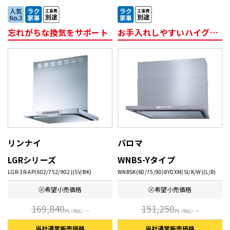
忘れがちな換気をサポート
お手入れしやすいハイグレードタイプ
リンナイ
パロマ
LGRシリーズ
WNBS-Yタイプ
LGR-3R-AP(602/752/902)(SV/BK)
WNBSK(60/75/90)8YDXM(SI/K/W)(L/R)
㋱希望
小売価格
㋱希望
小売価格
169,840
151,250
円
（税込）～
円
（税込）～
当社通常
販売価格
当社通常
販売価格