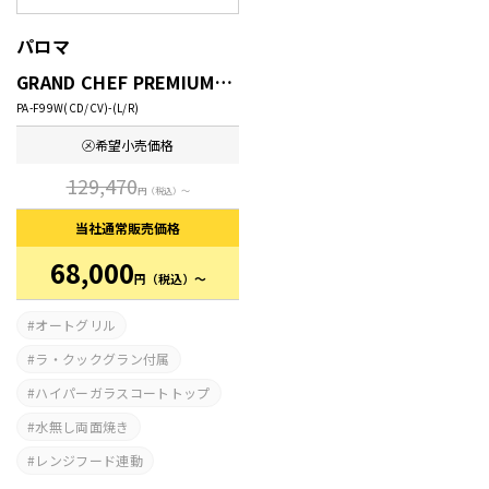
パロマ
GRAND CHEF PREMIUM(グランドシェフ プレミアム)
PA-F99W(CD/CV)-(L/R)
㋱希望
小売価格
129,470
円
（税込）～
当社通常
販売価格
68,000
円
（税込）～
オートグリル
ラ・クックグラン付属
ハイパーガラスコートトップ
水無し両面焼き
レンジフード連動