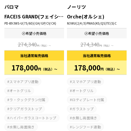
パロマ
ノーリツ
FACEIS GRAND(フェイシス グランド)
Orche(オルシェ)
PD-893WS-U(75/60)(GH/GP/CV/CK)
N3WU(2/4/3)PWAS(KS/QS)TE(S)C
㋱希望
小売価格
㋱希望
小売価格
274,340
274,340
円
（税込）～
円
（税込）～
当社通常
販売価格
当社通常
販売価格
178,000
178,000
円
（税込）～
円
（税込）～
スマホアプリ連動
スマホアプリ連動
オートグリル
オートグリル
ラ・クックグラン付属
ロティプレート付属
クリアガラストップ
ガラストップ
ハイパーガラスコートトップ
水無し両面焼き
水無し両面焼き
レンジフード連動