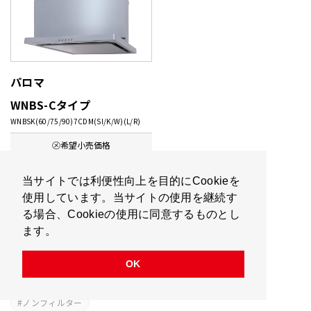
パロマ
WNBS-Cタイプ
WNBSK(60/75/90)7CDM(SI/K/W)(L/R)
㋱希望
小売価格
104,170
円
（税込）～
当サイトでは利便性向上を目的にCookieを
使用しています。当サイトの使用を継続す
当社通常
販売価格
る場合、Cookieの使用に同意するものとし
67,000
円
（税込）～
ます。
お手入れ簡単
OK
選べるカラー
ノンフィルター