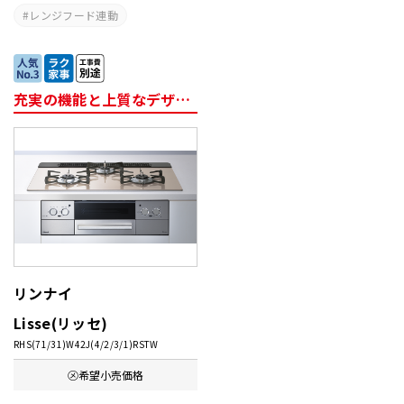
レンジフード連動
充実の機能と上質なデザイン
リンナイ
Lisse(リッセ)
RHS(71/31)W42J(4/2/3/1)RSTW
㋱希望
小売価格