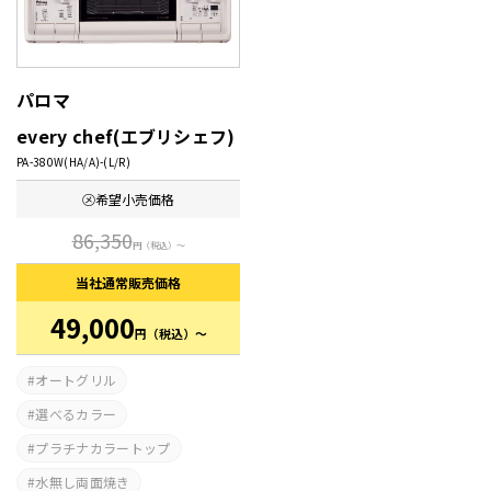
パロマ
every chef(エブリシェフ)
PA-380W(HA/A)-(L/R)
㋱希望
小売価格
86,350
円
（税込）～
当社通常
販売価格
49,000
円
（税込）～
オートグリル
選べるカラー
プラチナカラートップ
水無し両面焼き