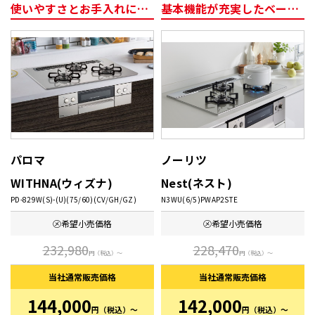
使いやすさとお手入れにこだわったコンロ
基本機能が充実したベーシックタイプ
パロマ
ノーリツ
WITHNA(ウィズナ)
Nest(ネスト)
PD-829W(S)-(U)(75/60)(CV/GH/GZ)
N3WU(6/5)PWAP2STE
㋱希望
小売価格
㋱希望
小売価格
232,980
228,470
円
（税込）～
円
（税込）～
当社通常
販売価格
当社通常
販売価格
144,000
142,000
円
（税込）～
円
（税込）～