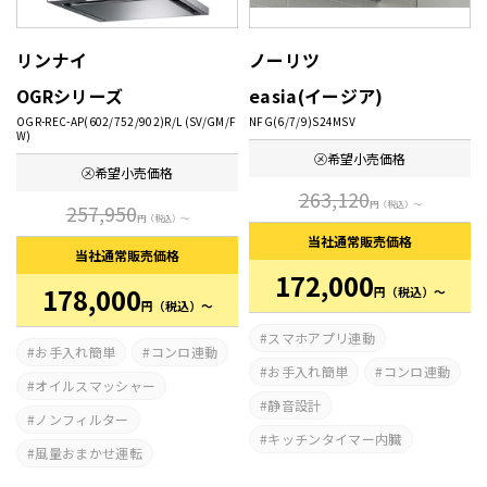
リンナイ
ノーリツ
OGRシリーズ
easia(イージア)
OGR-REC-AP(602/752/902)R/L (SV/GM/F
NFG(6/7/9)S24MSV
W)
㋱希望
小売価格
㋱希望
小売価格
263,120
円
（税込）～
257,950
円
（税込）～
当社通常
販売価格
当社通常
販売価格
172,000
178,000
円
（税込）～
円
（税込）～
スマホアプリ連動
お手入れ簡単
コンロ連動
お手入れ簡単
コンロ連動
オイルスマッシャー
静音設計
ノンフィルター
キッチンタイマー内臓
風量おまかせ運転