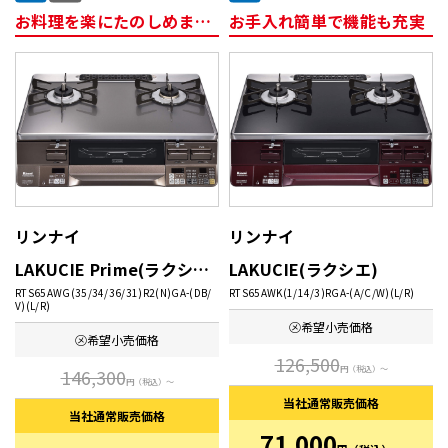
お料理を楽にたのしめます！
お手入れ簡単で機能も充実
リンナイ
リンナイ
LAKUCIE Prime(ラクシエ プライム)
LAKUCIE(ラクシエ)
RTS65AWG(35/34/36/31)R2(N)GA-(DB/
RTS65AWK(1/14/3)RGA-(A/C/W)(L/R)
V)(L/R)
㋱希望
小売価格
㋱希望
小売価格
126,500
円
（税込）～
146,300
円
（税込）～
当社通常
販売価格
当社通常
販売価格
71,000