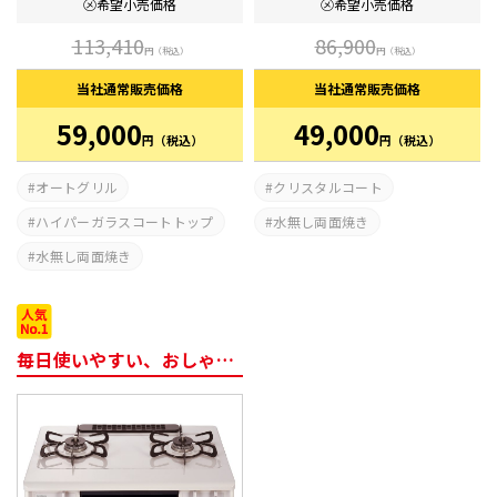
㋱希望
小売価格
㋱希望
小売価格
113,410
86,900
円
（税込）
円
（税込）
当社通常
販売価格
当社通常
販売価格
59,000
49,000
円
（税込）
円
（税込）
オートグリル
クリスタルコート
ハイパーガラスコートトップ
水無し両面焼き
水無し両面焼き
毎日使いやすい、おしゃれなコンロ