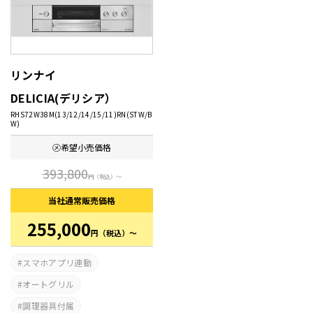
リンナイ
DELICIA(デリシア）
RHS72W38M(13/12/14/15/11)RN(STW/B
W)
㋱希望
小売価格
393,800
円
（税込）～
当社通常
販売価格
255,000
円
（税込）～
スマホアプリ連動
オートグリル
調理器具付属