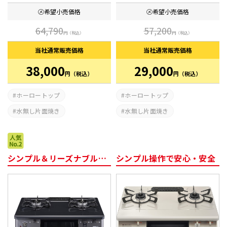
㋱希望
小売価格
㋱希望
小売価格
64,790
57,200
円
（税込）
円
（税込）
当社通常
販売価格
当社通常
販売価格
38,000
29,000
円
（税込）
円
（税込）
ホーロートップ
ホーロートップ
水無し片面焼き
水無し片面焼き
シンプル＆リーズナブルで人気のコンロ
シンプル操作で安心・安全