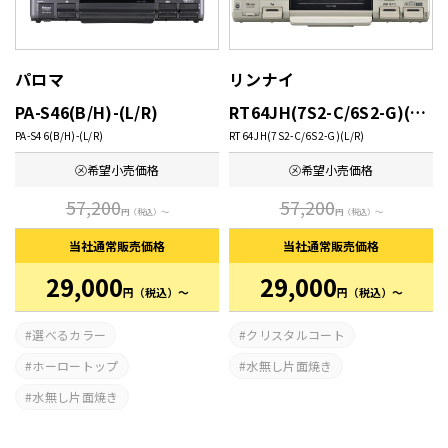
パロマ
リンナイ
PA-S46(B/H)-(L/R)
RT64JH(7S2-C/6S2-G)(L/R)
PA-S46(B/H)-(L/R)
RT64JH(7S2-C/6S2-G)(L/R)
㋱希望
小売価格
㋱希望
小売価格
57,200
57,200
円
（税込）～
円
（税込）～
当社通常
販売価格
当社通常
販売価格
29,000
29,000
円
（税込）～
円
（税込）～
選べるカラー
クリスタルコート
ホーロートップ
水無し片面焼き
水無し片面焼き