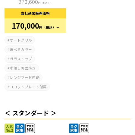
270,600
円
（税込）～
当社通常
販売価格
170,000
円
（税込）～
オートグリル
選べるカラー
ガラストップ
水無し両面焼き
レンジフード連動
ココットプレート付属
スタンダード