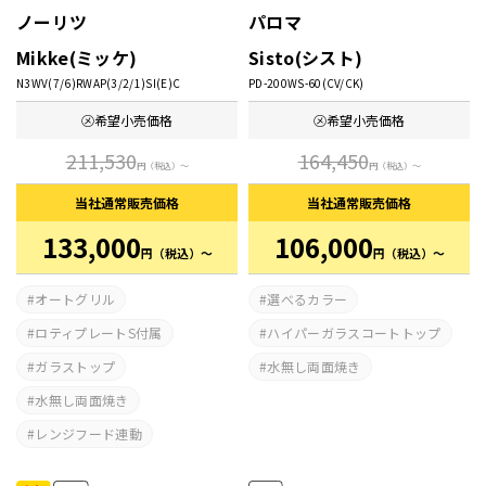
ノーリツ
パロマ
Mikke(ミッケ)
Sisto(シスト)
N3WV(7/6)RWAP(3/2/1)SI(E)C
PD-200WS-60(CV/CK)
㋱希望
小売価格
㋱希望
小売価格
211,530
164,450
円
（税込）～
円
（税込）～
当社通常
販売価格
当社通常
販売価格
133,000
106,000
円
（税込）～
円
（税込）～
オートグリル
選べるカラー
ロティプレートS付属
ハイパーガラスコートトップ
ガラストップ
水無し両面焼き
水無し両面焼き
レンジフード連動