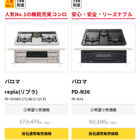
人気No.1の機能充実コンロ
安心・安全・リーズナブル
パロマ
パロマ
repla(リプラ)
PD-N36
PD-509WS-(75/60)(CV/CK)
PD-N36
㋱希望
小売価格
㋱希望
小売価格
173,470
92,180
円
（税込）～
円
（税込）
当社通常
販売価格
当社通常
販売価格