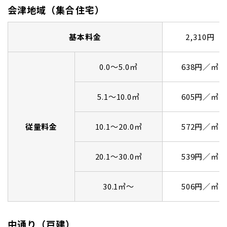
会津地域（集合住宅）
基本料金
2,310円
0.0～5.0㎥
638円／㎥
5.1～10.0㎥
605円／㎥
従量料金
10.1～20.0㎥
572円／㎥
20.1～30.0㎥
539円／㎥
30.1㎥～
506円／㎥
中通り（戸建）