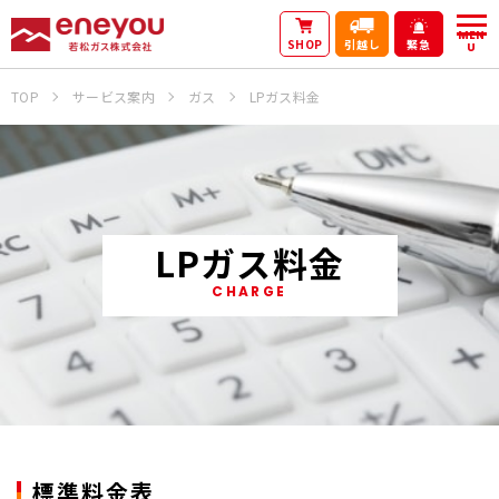
MEN
SHOP
引越し
緊急
U
TOP
サービス案内
ガス
LPガス料金
LPガス料金
CHARGE
標準料金表