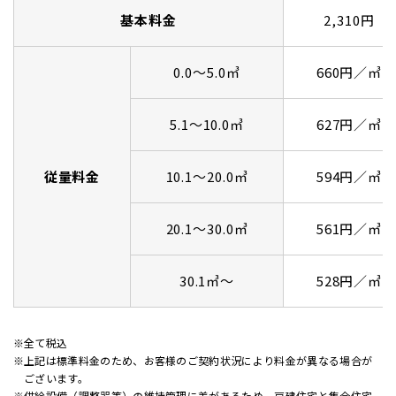
基本料金
2,310円
0.0～5.0㎥
660円／㎥
5.1～10.0㎥
627円／㎥
従量料金
10.1～20.0㎥
594円／㎥
20.1～30.0㎥
561円／㎥
30.1㎥～
528円／㎥
全て税込
上記は標準料金のため、お客様のご契約状況により料金が異なる場合が
ございます。
供給設備（調整器等）の維持管理に差があるため、戸建住宅と集合住宅