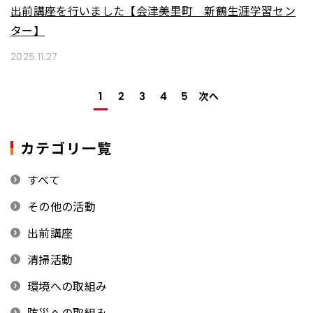
出前講座を行いました【会津美里町 新鶴生涯学習セン
ター】
2025.11.27
次へ
1
2
3
4
5
カテゴリ一覧
すべて
その他の活動
出前講座
清掃活動
環境への取組み
防災への取組み