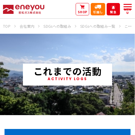
MEN
SHOP
引越し
緊急
U
TOP
会社案内
SDGsへの取組み
SDGsへの取組み一覧
これまでの活動
これまでの活動
ACTIVITY LOGS