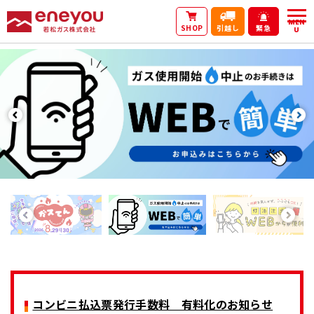
MEN
SHOP
引越し
緊急
U
コンビニ払込票発行手数料 有料化のお知らせ