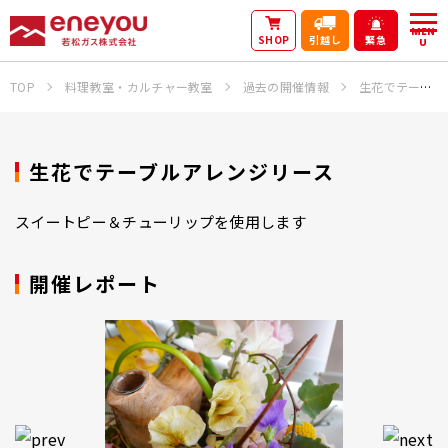
MEN
SHOP
引越し
緊急
U
TOP
料理教室・カルチャー教室
過去の開催情報
生花でテーブルアレンジリース
生花でテーブルアレンジリース
スイートピー＆チューリップを使用します
開催レポート