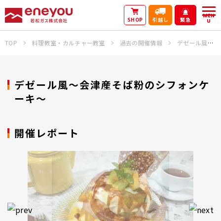
MEN
SHOP
引越し
緊急
U
TOP
料理教室・カルチャー教室
過去の開催情報
デゼール風～会津産そば粉のシフォンケーキ～
デゼール風～会津産そば粉のシフォンケ
ーキ～
開催レポート