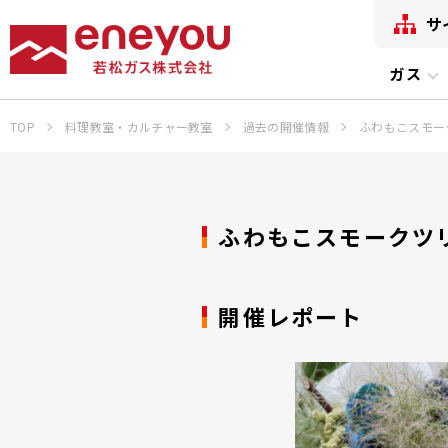
サ
ガス
TOP
料理教室・カルチャー教室
過去の開催情報
ふわもこスモー
ふわもこスモークツ
開催レポート