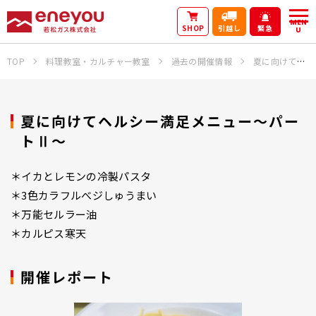
MEN
SHOP
引越し
緊急
U
TOP
料理教室・カルチャー教室
過去の開催情報
夏に向けてヘルシー満足メニュー～パートⅡ～
夏に向けてヘルシー満足メニュー～パー
トⅡ～
＊イカとレモンの冷製パスタ
＊3色カラフルべジしゅうまい
＊万能セルラー油
＊カルピス寒天
開催レポート