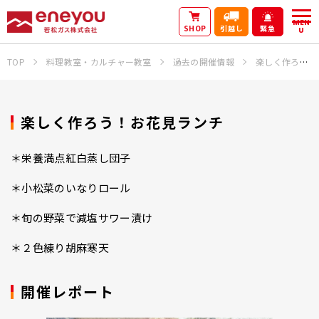
MEN
SHOP
引越し
緊急
U
TOP
料理教室・カルチャー教室
過去の開催情報
楽しく作ろう！お花見ランチ
楽しく作ろう！お花見ランチ
＊栄養満点紅白蒸し団子
＊小松菜のいなりロール
＊旬の野菜で減塩サワー漬け
＊２色練り胡麻寒天
開催レポート