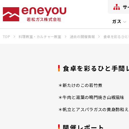
サ
ガス
TOP
料理教室・カルチャー教室
過去の開催情報
食卓を彩るひと
食卓を彩るひと手間
＊新たけのこの若竹煮
＊牛肉と湯葉の鳴門焼き山椒風味
＊帆立とアスパラガスの黄身酢和え
開催レポート