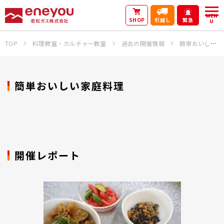
MEN
SHOP
引越し
緊急
U
TOP
料理教室・カルチャー教室
過去の開催情報
簡単おいしい家庭料理
簡単おいしい家庭料理
開催レポート