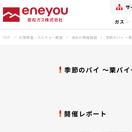
サ
ガス
TOP
料理教室・カルチャー教室
過去の開催情報
季節のパイ ～
季節のパイ ～栗パイ
開催レポート