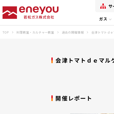
サ
ガス
TOP
料理教室・カルチャー教室
過去の開催情報
会津トマトｄｅ
会津トマトｄｅマル
開催レポート