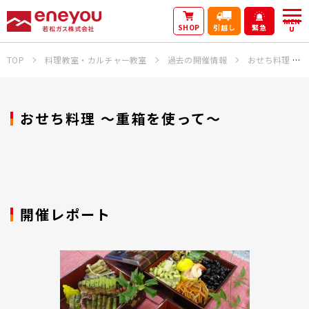
MEN
SHOP
引越し
緊急
U
TOP
料理教室・カルチャー教室
過去の開催情報
おせち料理 ～重箱を使って～
おせち料理 ～重箱を使って～
開催レポート