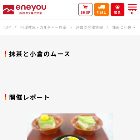
MEN
SHOP
引越し
緊急
U
TOP
料理教室・カルチャー教室
過去の開催情報
抹茶と小倉のムース
抹茶と小倉のムース
開催レポート