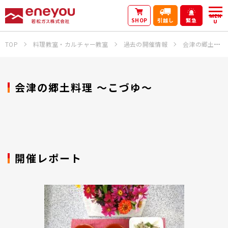
MEN
SHOP
引越し
緊急
U
TOP
料理教室・カルチャー教室
過去の開催情報
会津の郷土料理 ～こづゆ～
会津の郷土料理 ～こづゆ～
開催レポート