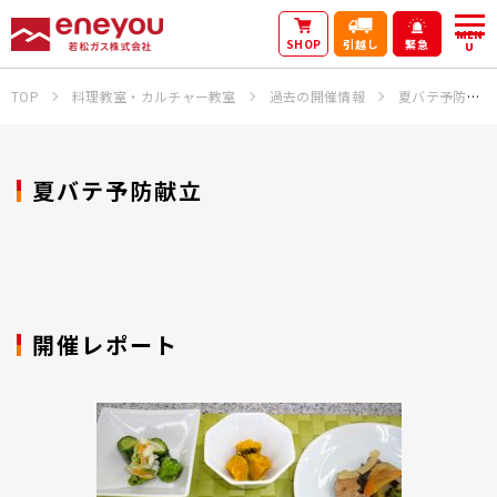
MEN
SHOP
引越し
緊急
U
TOP
料理教室・カルチャー教室
過去の開催情報
夏バテ予防献立
夏バテ予防献立
開催レポート