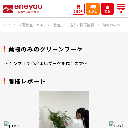
MEN
SHOP
引越し
緊急
U
TOP
料理教室・カルチャー教室
過去の開催情報
葉物のみのグリーンブーケ
葉物のみのグリーンブーケ
～シンプルで心地よいブーケを作ります～
開催レポート