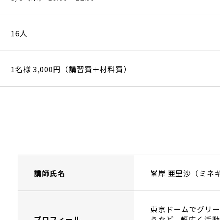
16人
1名様 3,000円（講習費＋材料費）
講師氏名
峯岸 亜里沙（ミネ
東京ドームでグリー
プロフィール
うなど、幅広く活動中