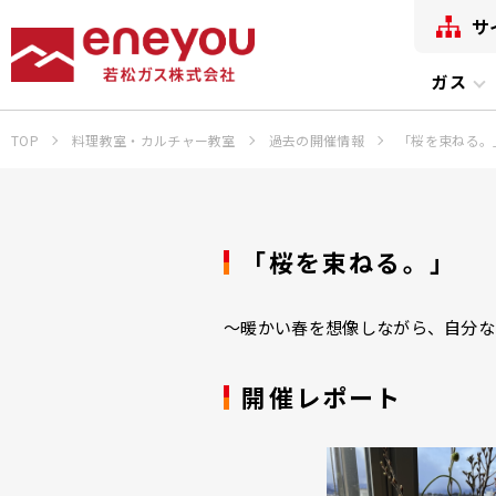
サ
ガス
TOP
料理教室・カルチャー教室
過去の開催情報
「桜を束ねる。
「桜を束ねる。」
～暖かい春を想像しながら、自分な
開催レポート