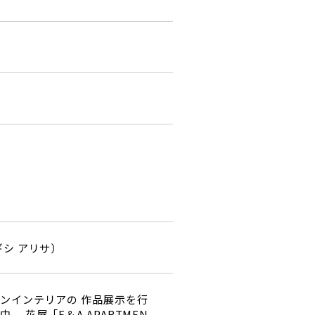
ギシ アリサ）
ンインテリアの 作品展示を行
。 花屋「F＆A APARTMEN