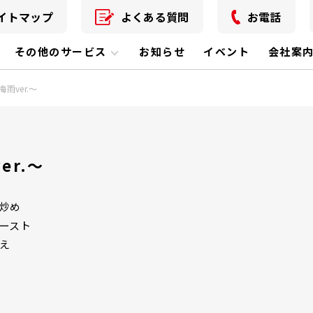
イトマップ
よくある質問
お電話
その他のサービス
お知らせ
イベント
会社案
雨ver.～
er.～
炒め
ースト
え