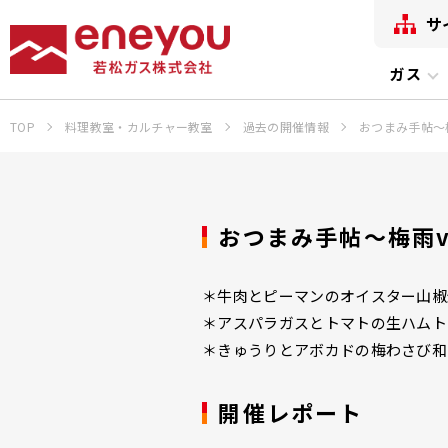
サ
ガス
TOP
料理教室・カルチャー教室
過去の開催情報
おつまみ手帖～梅
おつまみ手帖～梅雨v
＊牛肉とピーマンのオイスター山椒
＊アスパラガスとトマトの生ハムト
＊きゅうりとアボカドの梅わさび和
開催レポート