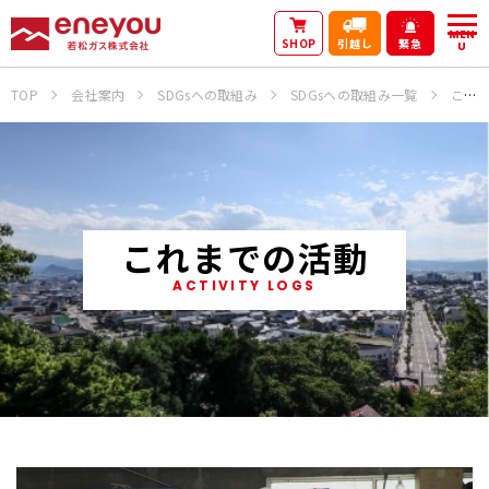
MEN
SHOP
引越し
緊急
U
TOP
会社案内
SDGsへの取組み
SDGsへの取組み一覧
これまでの活動
これまでの活動
ACTIVITY LOGS