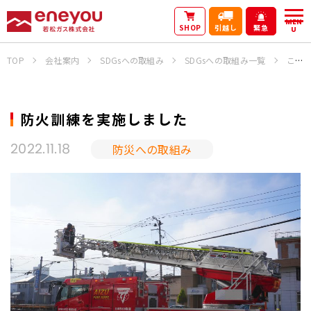
MEN
SHOP
引越し
緊急
U
TOP
会社案内
SDGsへの取組み
SDGsへの取組み一覧
これまでの活動
防火訓練を実施しました
防災への取組み
2022.11.18