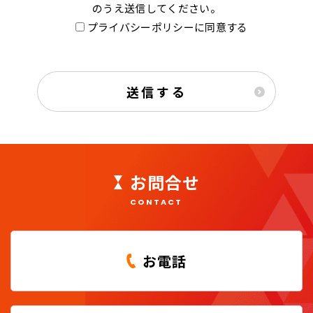
のうえ送信してください。
ル
プライバシーポリシーに同意する
ド
は
空
の
ま
ま
に
し
お問合せ
て
く
CONTACT
だ
さ
い
お電話
。