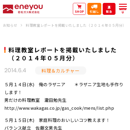
MEN
SHOP
引越し
緊急
U
お知らせ
料理教室レポートを掲載いたしました（２０１４年０５月分）
料理教室レポートを掲載いたしました
（２０１４年０５月分）
料理＆カルチャー
2014.6.4
５月１４日(水) 俺のラザニア ＊ラザニア生地も手作り
します！
男だけの料理教室 瀧田勉先生
http://www.wakagas.co.jp/gas_cook/mens/list.php
５月１５日(木) 家庭料理のおいしいコツ教えます！
バランス献立 佐藤文男先生