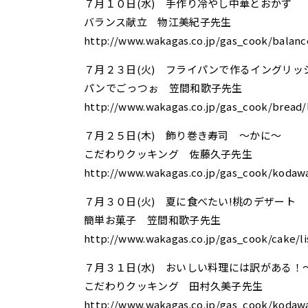
７月１０日(水) 手作り冷やし中華とおかず
バランス献立 物江美紀子先生
http://www.wakagas.co.jp/gas_cook/balance
７月２３日(火) フライパンで作るイングリッ
パンでごっつぉ 笠間和歌子先生
http://www.wakagas.co.jp/gas_cook/bread/l
７月２５日(木) 飾り巻き寿司 ～かに～
こだわりクッキング 佐藤久子先生
http://www.wakagas.co.jp/gas_cook/kodawar
７月３０日(火) 夏に食べたい!桃のデザート
簡単お菓子 笠間和歌子先生
http://www.wakagas.co.jp/gas_cook/cake/li
７月３１日(水) おいしい料理には訳がある！
こだわりクッキング 田村久美子先生
http://www.wakagas.co.jp/gas_cook/kodawar