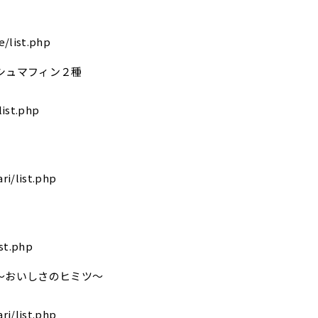
/list.php
シュマフィン２種
ist.php
i/list.php
st.php
～おいしさのヒミツ～
i/list.php