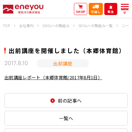
MEN
SHOP
引越し
緊急
U
TOP
会社案内
SDGsへの取組み
SDGsへの取組み一覧
これまでの活動
出前講座を開催しました（本郷体育館）
出前講座
2017.8.10
出前講座レポート（本郷体育館/2017年8月1日）
前の記事へ
一覧へ