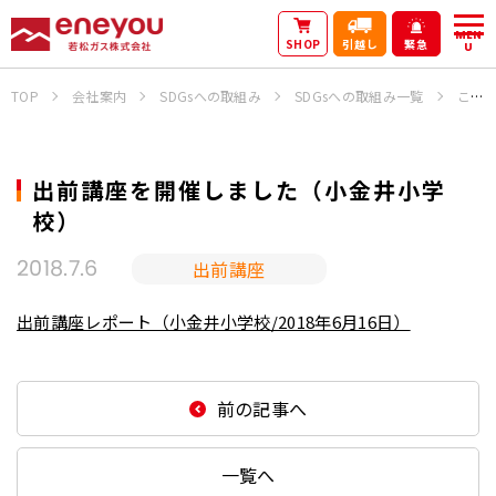
MEN
SHOP
引越し
緊急
U
TOP
会社案内
SDGsへの取組み
SDGsへの取組み一覧
これまでの活動
出前講座を開催しました（小金井小学
校）
出前講座
2018.7.6
出前講座レポート（小金井小学校/2018年6月16日）
前の記事へ
一覧へ