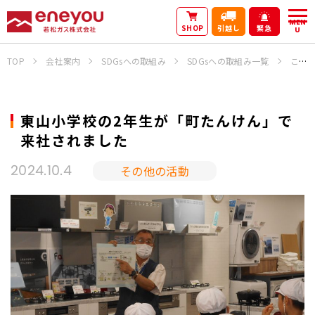
MEN
SHOP
引越し
緊急
U
TOP
会社案内
SDGsへの取組み
SDGsへの取組み一覧
これまでの活動
東山小学校の2年生が「町たんけん」で
来社されました
その他の活動
2024.10.4