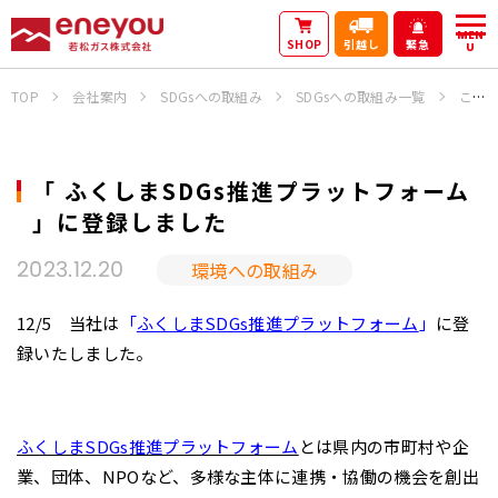
MEN
SHOP
引越し
緊急
U
TOP
会社案内
SDGsへの取組み
SDGsへの取組み一覧
これまでの活動
「 ふくしまSDGs推進プラットフォーム
」に登録しました
環境への取組み
2023.12.20
12/5 当社は
「
ふくしまSDGs推進プラットフォーム
」
に登
録いたしました。
ふくしまSDGs推進プラットフォーム
とは県内の市町村や企
業、団体、NPOなど、多様な主体に連携・協働の機会を創出