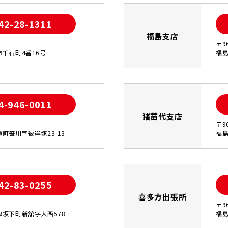
42-28-1311
福島支店
〒9
千石町4番16号
福島
4-946-0011
猪苗代支店
〒9
町笹川字彼岸塚23-13
福島
42-83-0255
喜多方出張所
〒9
坂下町新舘字大西578
福島