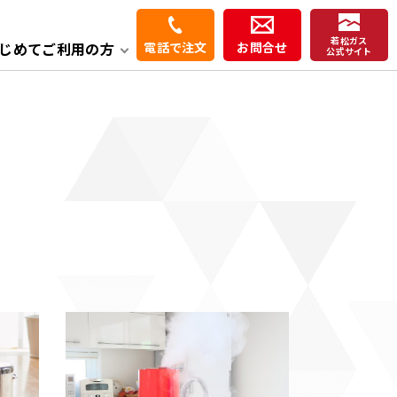
若松ガス
じめてご利用の方
電話で注文
お問合せ
公式サイト
よくある質問
炊飯器
暖房機
洗面化粧台