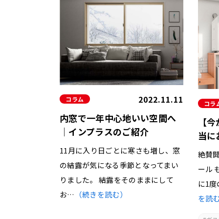
2022.11.11
コラム
コラ
内窓で一年中心地いい空間へ
【今
｜インプラスのご紹介
当に
11月に入り日ごとに寒さも増し、窓
絶賛開
の結露が気になる季節となってまい
ール 
りました。 結露をそのままにして
に1
お…
（続きを読む）
を読