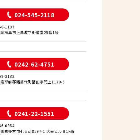
024-545-2118
60-1107
県福島市上鳥渡字街道南25番1号
0242-62-4751
69-3132
県耶麻郡猪苗代町堅田字門上1170-6
0241-22-1551
66-0864
県喜多方市七百苅8597-1 大幸ビルⅡ1F西