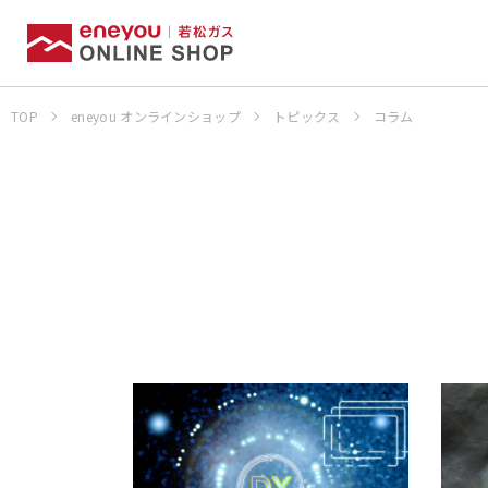
TOP
eneyou オンラインショップ
トピックス
コラム
お申込みの流
ビルトインコンロ
湯沸器
生活家電