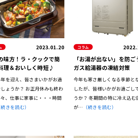
2023.01.20
2022.
ム
コラム
の味方！ラ・クックで簡
「お湯が出ない」を防ご
料理＆おいしく時短♪
ガス給湯器の凍結対策
い年を迎え、皆さまいかがお過
今年も寒さ厳しくなる季節と
でしょうか？ お正月休みも終わ
したが、皆様いかがお過ごし
日々、仕事に家事に・・・時間
うか？ 冬期間の特に冷え込む
（続きを読む）
が…
（続きを読む）