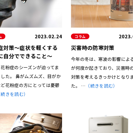
水栓
その他
2023.
2023.02.24
コラム
ム
災害時の防寒対策
症対策～症状を軽くする
に自分でできること～
今年の冬は、寒波の影響によ
も花粉症のシーズンが迫ってま
が何度か起きており、災害時
ました。 鼻がムズムズ、目がか
対策を考えるきっかけとなり
など花粉症の方にとっては憂鬱
た。 …
（続きを読む）
（続きを読む）