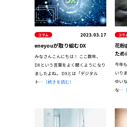
システムバス
2023.03.17
コラム
コラ
eneyouが取り組むDX
花粉
ため
みなさんこんにちは！ ここ数年、
今年
DXという言葉をよく聞くようになり
いり
ましたよね。 DXとは「デジタル
ゆい
ト…
（続きを読む）
な…