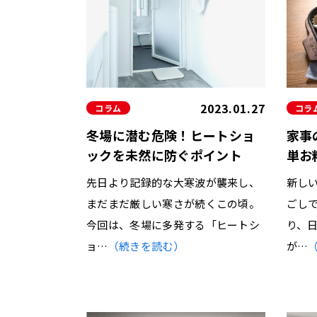
2023.01.27
コラム
コラ
冬場に潜む危険！ヒートショ
家事
ックを未然に防ぐポイント
単お
先日より記録的な大寒波が襲来し、
新し
まだまだ厳しい寒さが続くこの頃。
ごし
今回は、冬場に多発する「ヒートシ
り、
ョ…
（続きを読む）
が…