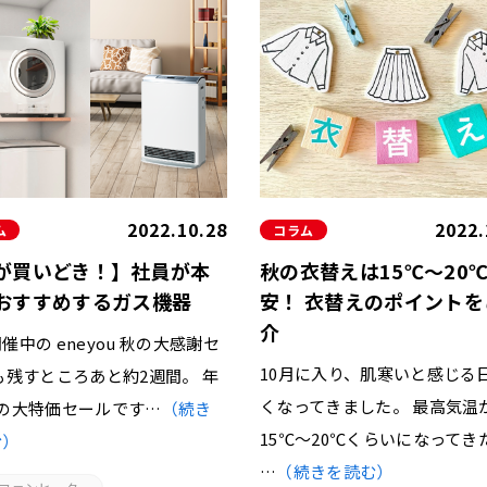
2022.10.28
2022.
ム
コラム
が買いどき！】社員が本
秋の衣替えは15℃～20
おすすめするガス機器
安！ 衣替えのポイントを
介
催中の eneyou 秋の大感謝セ
10月に入り、肌寒いと感じる
も残すところあと約2週間。 年
くなってきました。 最高気温
度の大特価セールです…
（続き
15℃〜20℃くらいになってき
む）
…
（続きを読む）