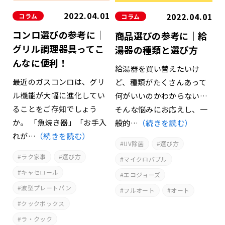
2022.04.01
2022.04.01
コラム
コラム
コンロ選びの参考に｜
商品選びの参考に｜給
グリル調理器具ってこ
湯器の種類と選び方
んなに便利！
給湯器を買い替えたいけ
最近のガスコンロは、グリ
ど、種類がたくさんあって
ル機能が大幅に進化してい
何がいいのかわからない…
ることをご存知でしょう
そんな悩みにお応えし、一
か。 「魚焼き器」「お手入
般的…
（続きを読む）
れが…
（続きを読む）
UV除菌
選び方
ラク家事
選び方
マイクロバブル
キャセロール
エコジョーズ
波型プレートパン
フルオート
オート
クックボックス
ラ・クック