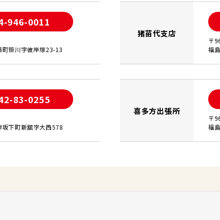
4-946-0011
猪苗代支店
〒9
町笹川字彼岸塚23-13
福島
42-83-0255
喜多方出張所
〒9
坂下町新舘字大西578
福島