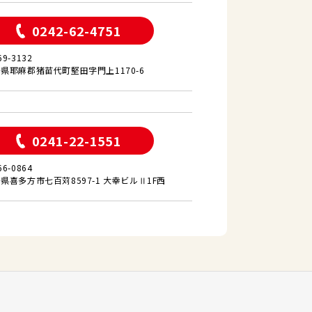
0242-62-4751
69-3132
県耶麻郡猪苗代町堅田字門上1170-6
0241-22-1551
66-0864
県喜多方市七百苅8597-1 大幸ビルⅡ1F西