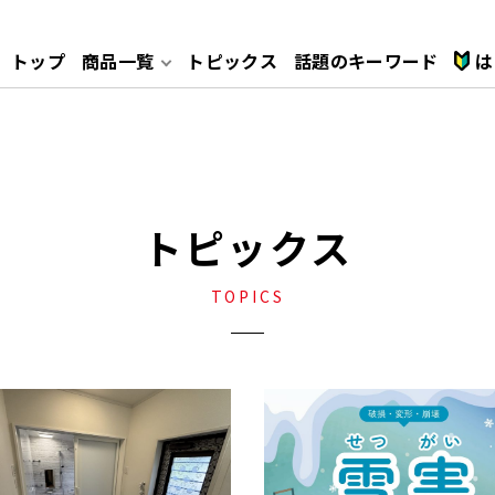
トップ
商品一覧
トピックス
話題のキーワード
は
れ
安心ポイント
テーブルコンロ
レンジフード
トピックス
給湯器
ガス衣類乾燥機
TOPICS
キッチン
トイレ