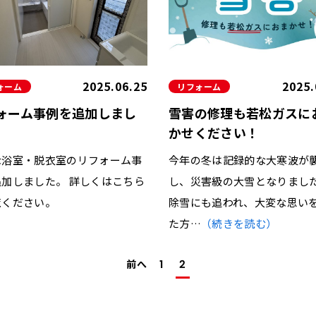
水栓
その他
2025.06.25
2025.
ォーム
リフォーム
ォーム事例を追加しまし
雪害の修理も若松ガスに
かせください！
な浴室・脱衣室のリフォーム事
今年の冬は記録的な大寒波が
追加しました。 詳しくはこちら
し、災害級の大雪となりまし
覧ください。
除雪にも追われ、大変な思い
た方…
（続きを読む）
前へ
1
2