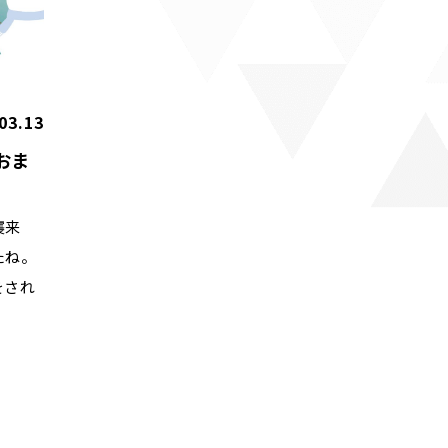
03.13
おま
襲来
たね。
をされ