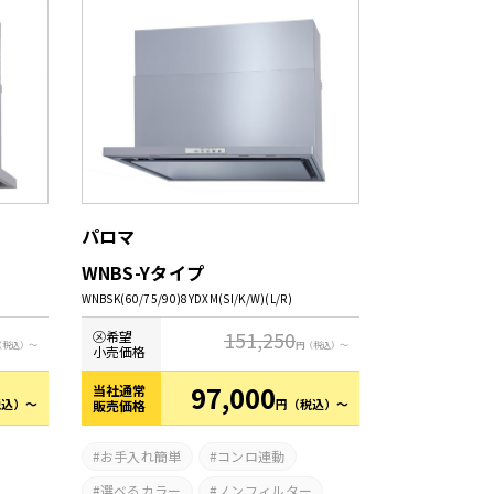
パロマ
WNBS-Yタイプ
WNBSK(60/75/90)8YDXM(SI/K/W)(L/R)
151,250
㋱希望
（税込）～
円
（税込）～
小売価格
97,000
当社通常
税込）～
円
（税込）～
販売価格
お手入れ簡単
コンロ連動
選べるカラー
ノンフィルター