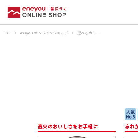
TOP
eneyou オンラインショップ
選べるカラー
お申込みの流
ビルトインコンロ
湯沸器
生活家電
直火のおいしさをお手軽に
忘れ