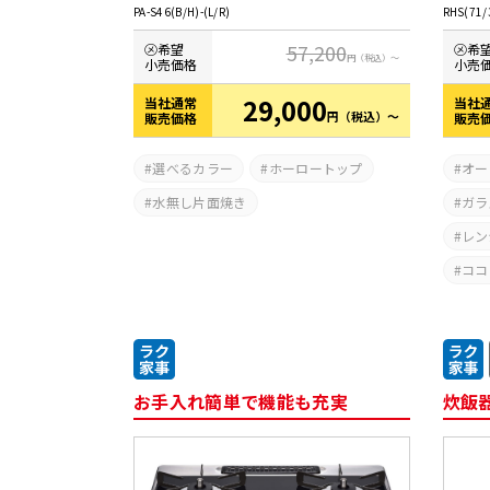
PA-S46(B/H)-(L/R)
RHS(71/
57,200
㋱希望
㋱希
円
（税込）～
小売価格
小売
29,000
当社通常
当社
円
（税込）～
販売価格
販売
選べるカラー
ホーロートップ
オー
水無し片面焼き
ガラ
レン
ココ
お手入れ簡単で機能も充実
炊飯