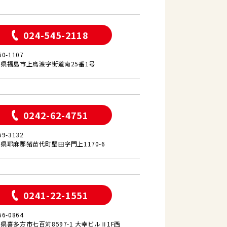
024-545-2118
60-1107
県福島市上鳥渡字街道南25番1号
0242-62-4751
69-3132
県耶麻郡猪苗代町堅田字門上1170-6
0241-22-1551
66-0864
県喜多方市七百苅8597-1 大幸ビルⅡ1F西