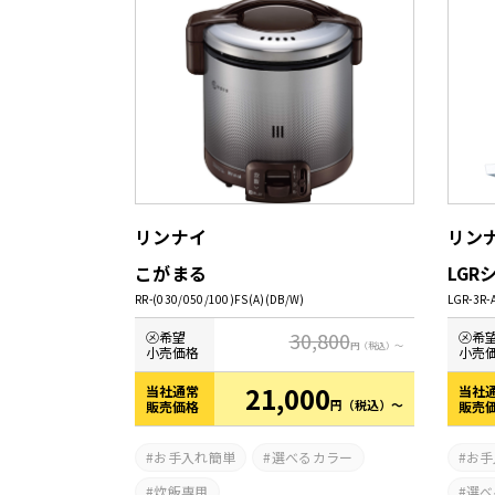
システムバス
リンナイ
リン
こがまる
LGR
RR-(030/050/100)FS(A)(DB/W)
LGR-3R-
30,800
㋱希望
㋱希
円
（税込）～
小売価格
小売
21,000
当社通常
当社
円
（税込）～
販売価格
販売
お手入れ簡単
選べるカラー
お手
炊飯専用
選べ