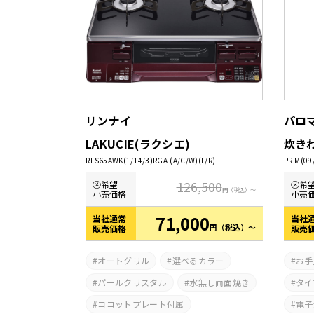
リンナイ
パロ
LAKUCIE(ラクシエ)
炊き
RTS65AWK(1/14/3)RGA-(A/C/W)(L/R)
PR-M(09
126,500
㋱希望
㋱希
円
（税込）～
小売価格
小売
71,000
当社通常
当社
円
（税込）～
販売価格
販売
オートグリル
選べるカラー
お手
パールクリスタル
水無し両面焼き
タイ
ココットプレート付属
電子