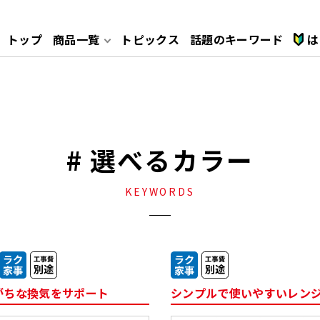
トップ
商品一覧
トピックス
話題のキーワード
は
れ
安心ポイント
テーブルコンロ
レンジフード
# 選べるカラー
給湯器
ガス衣類乾燥機
KEYWORDS
キッチン
トイレ
がちな換気をサポート