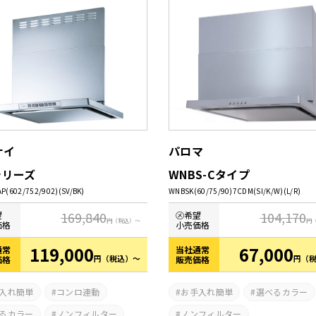
水栓
その他
ナイ
パロマ
シリーズ
WNBS-Cタイプ
AP(602/752/902)(SV/BK)
WNBSK(60/75/90)7CDM(SI/K/W)(L/R)
169,840
104,170
望
㋱希望
円
（税込）～
円
価格
小売価格
119,000
67,000
通常
当社通常
円
（税込）～
円
（
価格
販売価格
入れ簡単
コンロ連動
お手入れ簡単
選べるカラー
るカラー
ノンフィルター
ノンフィルター