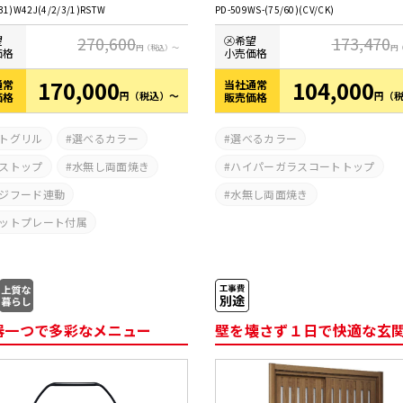
31)W42J(4/2/3/1)RSTW
PD-509WS-(75/60)(CV/CK)
270,600
173,470
望
㋱希望
円
（税込）～
円
価格
小売価格
170,000
104,000
通常
当社通常
円
（税込）～
円
（
価格
販売価格
トグリル
選べるカラー
選べるカラー
ストップ
水無し両面焼き
ハイパーガラスコートトップ
ジフード連動
水無し両面焼き
ットプレート付属
器一つで多彩なメニュー
壁を壊さず１日で快適な玄