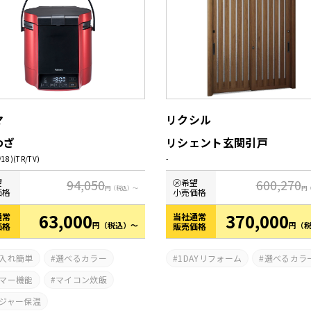
マ
リクシル
わざ
リシェント玄関引戸
/18)(TR/TV)
-
94,050
600,270
望
㋱希望
円
（税込）～
円
価格
小売価格
63,000
370,000
通常
当社通常
円
（税込）～
円
（
価格
販売価格
入れ簡単
選べるカラー
1DAYリフォーム
選べるカラ
マー機能
マイコン炊飯
ジャー保温