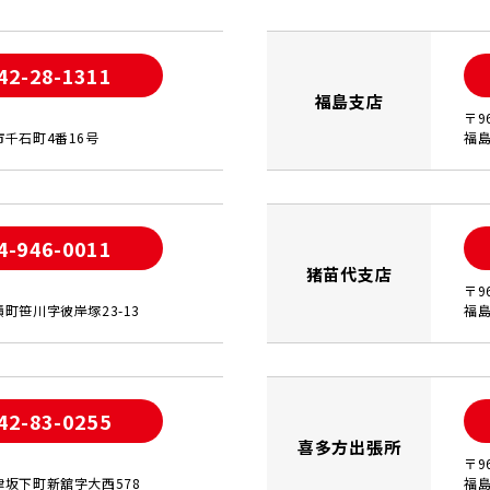
42-28-1311
福島支店
〒9
千石町4番16号
福島
4-946-0011
猪苗代支店
〒9
町笹川字彼岸塚23-13
福島
42-83-0255
喜多方出張所
〒9
坂下町新舘字大西578
福島