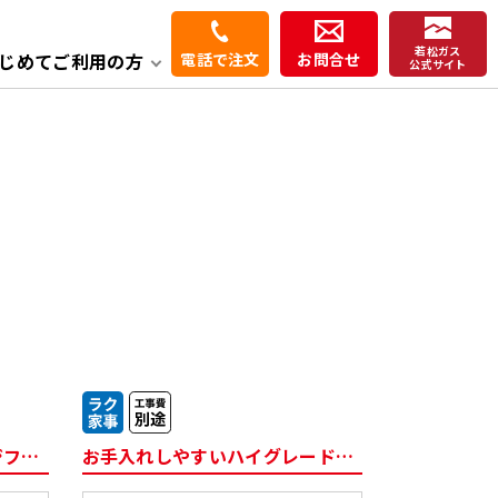
若松ガス
じめてご利用の方
電話で注文
お問合せ
公式サイト
よくある質問
炊飯器
暖房機
洗面化粧台
シンプルで使いやすいレンジフード
お手入れしやすいハイグレードタイプ