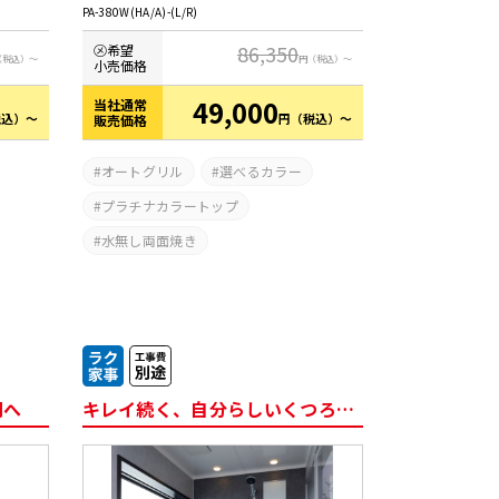
PA-380W(HA/A)-(L/R)
86,350
㋱希望
（税込）～
円
（税込）～
小売価格
49,000
当社通常
税込）～
円
（税込）～
販売価格
オートグリル
選べるカラー
プラチナカラートップ
水無し両面焼き
関へ
キレイ続く、自分らしいくつろぎ空間