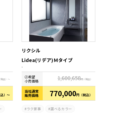
リクシル
Lidea(リデア)Ｍタイプ
-
1,600,658
㋱希望
（税込）～
円
（税込）
小売価格
770,000
当社通常
税込）～
円
（税込）
販売価格
ー
ラク家事
選べるカラー