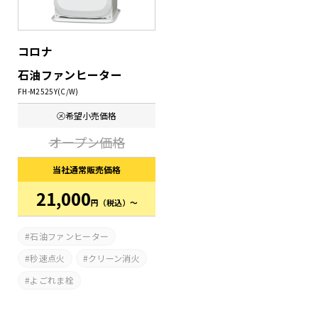
コロナ
石油ファンヒーター
FH-M2525Y(C/W)
㋱希望
小売価格
オープン価格
当社通常
販売価格
21,000
円
（税込）～
石油ファンヒーター
秒速点火
クリーン消火
よごれま栓