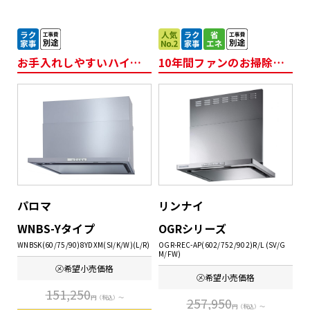
お手入れしやすいハイグレードタイプ
10年間ファンのお掃除不要！
パロマ
リンナイ
WNBS-Yタイプ
OGRシリーズ
WNBSK(60/75/90)8YDXM(SI/K/W)(L/R)
OGR-REC-AP(602/752/902)R/L (SV/G
M/FW)
㋱希望
小売価格
㋱希望
小売価格
151,250
円
（税込）～
257,950
円
（税込）～