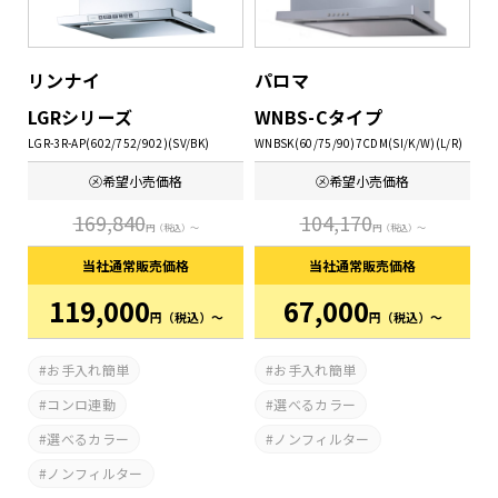
リンナイ
パロマ
LGRシリーズ
WNBS-Cタイプ
LGR-3R-AP(602/752/902)(SV/BK)
WNBSK(60/75/90)7CDM(SI/K/W)(L/R)
㋱希望
小売価格
㋱希望
小売価格
169,840
104,170
円
（税込）～
円
（税込）～
当社通常
販売価格
当社通常
販売価格
119,000
67,000
円
（税込）～
円
（税込）～
お手入れ簡単
お手入れ簡単
コンロ連動
選べるカラー
選べるカラー
ノンフィルター
ノンフィルター