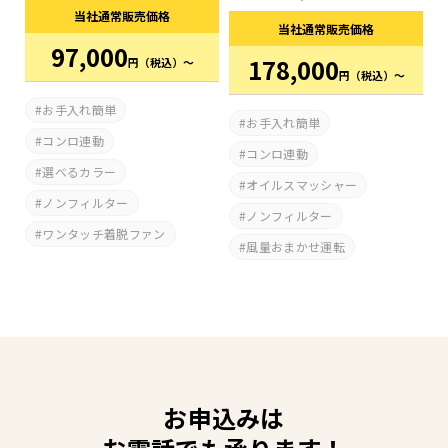
当社通常
販売価格
当社通常
販売価格
97,000
178,000
円
（税込）～
円
（税込）～
お手入れ簡単
お手入れ簡単
コンロ連動
コンロ連動
選べるカラー
オイルスマッシャー
ノンフィルター
ノンフィルター
ワンタッチ着脱ファン
風量おまかせ運転
お申込みは